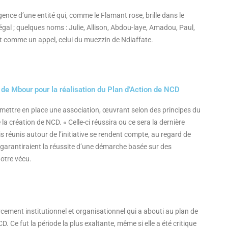
gence d’une entité qui, comme le Flamant rose, brille dans le
l ; quelques noms : Julie, Allison, Abdou-laye, Amadou, Paul,
t comme un appel, celui du muezzin de Ndiaffate.
de Mbour pour la réalisation du Plan d’Action de NCD
 de mettre en place une association, œuvrant selon des principes du
a création de NCD. « Celle-ci réussira ou ce sera la dernière
s réunis autour de l’initiative se rendent compte, au regard de
qui garantiraient la réussite d’une démarche basée sur des
notre vécu.
ement institutionnel et organisationnel qui a abouti au plan de
e fut la période la plus exaltante, même si elle a été critique