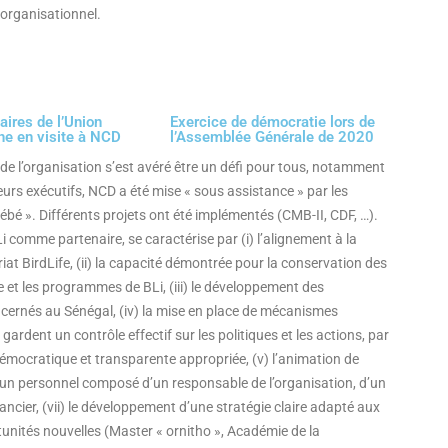
organisationnel.
aires de l’Union
Exercice de démocratie lors de
ne en visite à NCD
l’Assemblée Générale de 2020
de l’organisation s’est avéré être un défi pour tous, notamment
eurs exécutifs, NCD a été mise « sous assistance » par les
ébé ». Différents projets ont été implémentés (CMB-II, CDF, …).
 comme partenaire, se caractérise par (i) l’alignement à la
ariat BirdLife, (ii) la capacité démontrée pour la conservation des
ie et les programmes de BLi, (iii) le développement des
oncernés au Sénégal, (iv) la mise en place de mécanismes
dent un contrôle effectif sur les politiques et les actions, par
 démocratique et transparente appropriée, (v) l’animation de
d’un personnel composé d’un responsable de l’organisation, d’un
ncier, (vii) le développement d’une stratégie claire adapté aux
tunités nouvelles (Master « ornitho », Académie de la