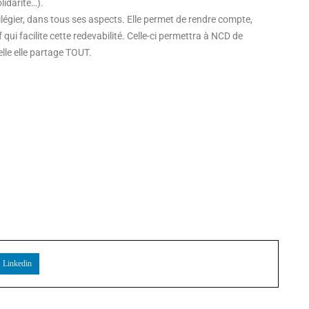
lidarité…).
égier, dans tous ses aspects. Elle permet de rendre compte,
f qui facilite cette redevabilité. Celle-ci permettra à NCD de
elle elle partage TOUT.
Linkedin