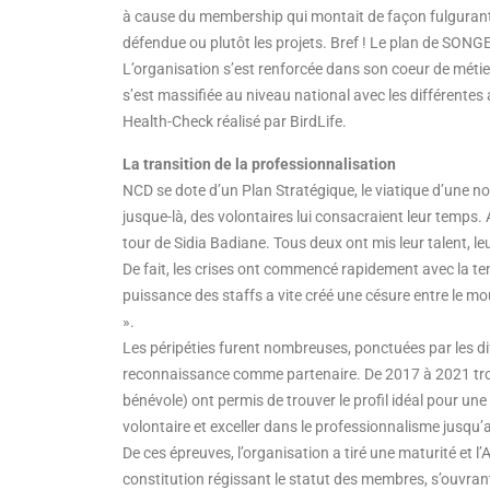
à cause du membership qui montait de façon fulgurante
défendue ou plutôt les projets. Bref ! Le plan de SONGES
L’organisation s’est renforcée dans son coeur de métier,
s’est massifiée au niveau national avec les différentes 
Health-Check réalisé par BirdLife.
La transition de la professionnalisation
NCD se dote d’un Plan Stratégique, le viatique d’une nouv
jusque-là, des volontaires lui consacraient leur temps. 
tour de Sidia Badiane. Tous deux ont mis leur talent, le
De fait, les crises ont commencé rapidement avec la te
puissance des staffs a vite créé une césure entre le mo
».
Les péripéties furent nombreuses, ponctuées par les dif
reconnaissance comme partenaire. De 2017 à 2021 trois
bénévole) ont permis de trouver le profil idéal pour u
volontaire et exceller dans le professionnalisme jusqu’a
De ces épreuves, l’organisation a tiré une maturité et l
constitution régissant le statut des membres, s’ouvran