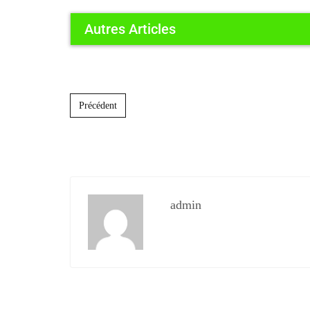
Autres Articles
Post navigation
Précédent
admin