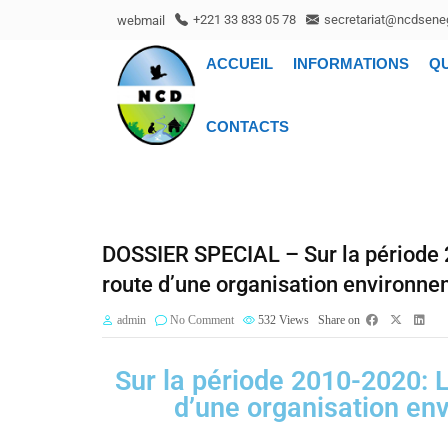
webmail
+221 33 833 05 78
secretariat@ncdseneg
ACCUEIL
INFORMATIONS
Q
CONTACTS
DOSSIER SPECIAL – Sur la période 
route d’une organisation environnem
admin
No Comment
532
Views
Share on
Sur la période 2010-2020: 
d’une organisation env