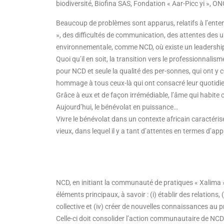
biodiversité, Biofina SAS, Fondation « Aar-Picc yi », 
Beaucoup de problèmes sont apparus, relatifs à l’ente
», des difficultés de communication, des attentes des un
environnementale, comme NCD, où existe un leadership 
Quoi qu’il en soit, la transition vers le professionnal
pour NCD et seule la qualité des per-sonnes, qui ont y c
hommage à tous ceux-là qui ont consacré leur quotidien,
Grâce à eux et de façon irrémédiable, l’âme qui habite 
Aujourd’hui, le bénévolat en puissance…
Vivre le bénévolat dans un contexte africain caractéri
vieux, dans lequel il y a tant d’attentes en termes d’a
NCD, en initiant la communauté de pratiques « Xalima 
éléments principaux, à savoir : (i) établir des relations, 
collective et (iv) créer de nouvelles connaissances au 
Celle-ci doit consolider l’action communautaire de NC