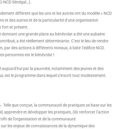
ONG-NCD Sénégal…).
ndement différent que les uns et les autres ont du modèle « NCD
s et des autres et de la particularité d’une organisation
fort et présent.
isme donnant une grande place au bénévolat a été une aubaine
ontribué, a été réellement déterminante. C’est le lieu de rendre
 par des actions à différents niveaux, à bâtir l’édifice NCD.
ces personnes est le bénévolat !
sé aujourd’hui par la pauvreté, notamment des jeunes et des
ppui, est le programme dans lequel s’inscrit tout modestement.
». Telle que conçue, la communauté de pratiques se base sur les
(ii) apprendre et développer les pratiques, (iii) renforcer l’action
profit de l’organisation et de la communauté.
D sur les enjeux de connaissances de la dynamique des