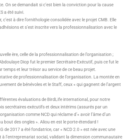
. On se demandait si c’est bien la conviction pour la cause
 a été suivi.
 c’est à dire l’ornithologie consolidée avec le projet CMB. Elle
adhésions et s’est inscrite vers la professionnalisation avec le
elle ère, celle de la professionnalisation de l’organisation ;
Abdoulaye Diop fut le premier Secrétaire-Exécutif, puis ce fut le
ur temps et leur trésor au service de ce beau projet.
ntative de professionnalisation de l’organisation. La montée en
uvement de bénévoles et le Staff, ceux « qui gagnent de l’argent
férentes évaluations de BirdLife international, pour notre
 secrétaires exécutifs et deux intérims (assurés par un
ne organisation comme NCD qui réclame d’« avoir l’âme d’un
u bout des ongles ». Aliou en est le porte-étendard !
’AG de 2017 a été fondatrice, car « NCD 2.0 » est née avec une
t à l’entreprenariat social, validant la dimension communautaire