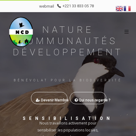
webmail
+221 33 833 05 78
NATURE
COMMUNAUTÉS
DÉVELOPPEMENT
B
É
N
É
V
O
L
A
T
P
O
U
R
L
A
B
I
O
D
I
V
E
R
S
I
T
É
Devenir Membre
Qui nous regarde ?
SENSIBILISATION
Nous travaillons activement pour
sensibiliser les populations locales,