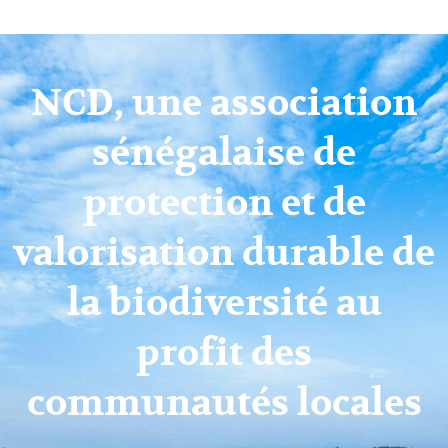
NATURE COMMUN
NCD, une association
DÉVELOPPEME
sénégalaise de
protection et de
valorisation durable de
la biodiversité au
profit des
communautés locales