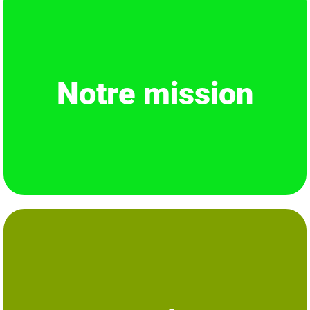
communautés locales plus
durable
.
Notre mission
en particulier pour les oiseaux. Nous souhaitons également rendre la vie des
pour la
conservation
, la
valorisation
et le
plaidoyer
pour la biodiversité, et
Nous travaillons pour développer le bénévolat et mobiliser une expertise
de l’environnement.