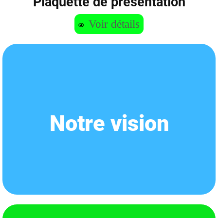
Plaquette de présentation
Voir détails
asseoir un
développement durable
.
Notre vision
s’engagent à identifier, respecter, protéger et valoriser la biodiversité pour
Nous souhaitons un Sénégal
prospère
où les communautés par elles-mêmes