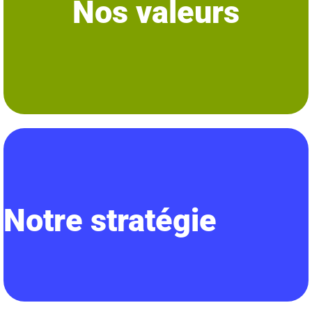
Nos valeurs
que la
solidarité
, la
justice
, le sens de l’
honneur
, le
respect
de soi et celui
Pour atteindre son plein potentiel, l’association se fonde sur des valeurs telles
actions de conservation
.
Renforcer les synergies à tous les niveaux pour développer les
des habitats et de la biodiversité.
Œuvrer à l’émergence de
compétences locales
pour la préservation
l’environnement.
Notre stratégie
Sensibiliser et faire émerger une
conscience
en faveur de
ressources
de la biodiversité.
synergies pour trouver des solutions efficaces à la
préservation des
Mobiliser au niveau local tous les moyens disponibles et créer des
évolution, dans le discours et dans la pratique.