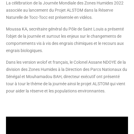
La célébration de la Journée Mondiale des Zones Humides 2022
associée au lancement du Projet ALSTOM dans la Réserve
Naturelle de Tocc-Tocc est présentée en vidéos.
Moussa KA, secrétaire général du Pôle de Saint Louis a présenté
l’objet de la journée et surtout les enjeux sur le changements de
comportements vis à vis des engrais chimiques et le recours aux
engrais biologiques.
Dans les version wolof et français, le Colonel Assane NDOYE de la
division des Zones Humides à la Direction des Parcs Nationaux du
Sénégal et Mouhamadou BAH, directeur exécutif ont présenté
tour à tour le thème de la journée ainsi le projet ALSTOM qui vient
pour aider la réserve et les populations environnantes.