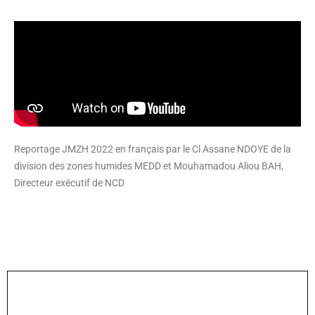
Reportage JMZH 2022 en français par le Cl Assane NDOYE de la
division des zones humides MEDD et Mouhamadou Aliou BAH,
Directeur exécutif de NCD
PARTAGER