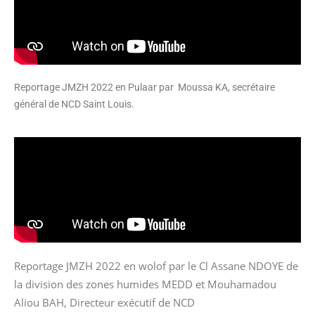
Reportage JMZH 2022 en Pulaar par Moussa KA, secrétaire
général de NCD Saint Louis.
Reportage JMZH 2022 en wolof par le Cl Assane NDOYE de
la division des zones humides MEDD et Mouhamadou
Aliou BAH, Directeur exécutif de NCD