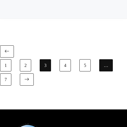
Previous page
1
2
3
4
5
…
7
Next page