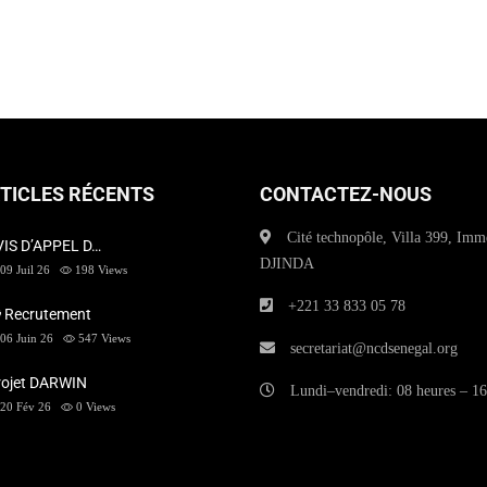
TICLES RÉCENTS
CONTACTEZ-NOUS
Cité technopôle, Villa 399, Imm
VIS D’APPEL D…
DJINDA
09 Juil 26
198
Views
+221 33 833 05 78
 Recrutement
06 Juin 26
547
Views
secretariat@ncdsenegal.org
rojet DARWIN
Lundi–vendredi: 08 heures – 16
20 Fév 26
0
Views