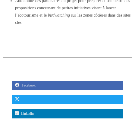
Autonomie des partenaires du projet pour préparer et soumettre des
propositions concernant de petites initiatives visant à lancer
l’écotourisme et le
birdwatching
sur les zones côtières dans des sites
clés.
PARTAGER
Facebook
Linkedin