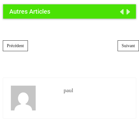
Autres Articles
Post navigation
Précédent
Suivant
paul