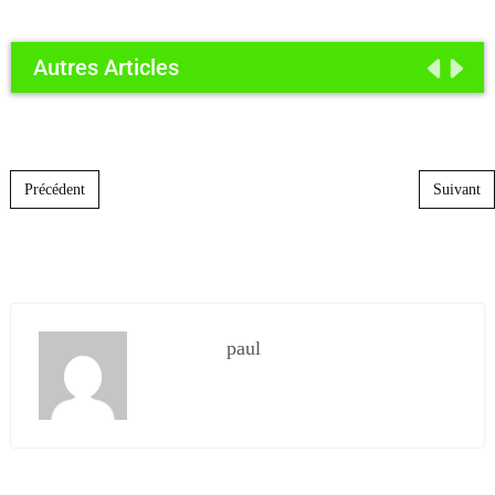
Autres Articles
Post navigation
Précédent
Suivant
paul