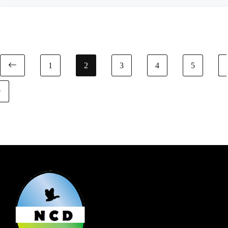
1
2
3
4
5
Previous page