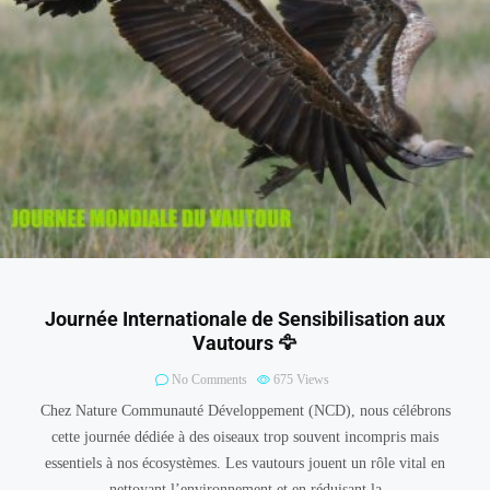
Journée Internationale de Sensibilisation aux
Vautours 🦅
No Comments
675
Views
Chez Nature Communauté Développement (NCD), nous célébrons
cette journée dédiée à des oiseaux trop souvent incompris mais
essentiels à nos écosystèmes. Les vautours jouent un rôle vital en
nettoyant l’environnement et en réduisant la