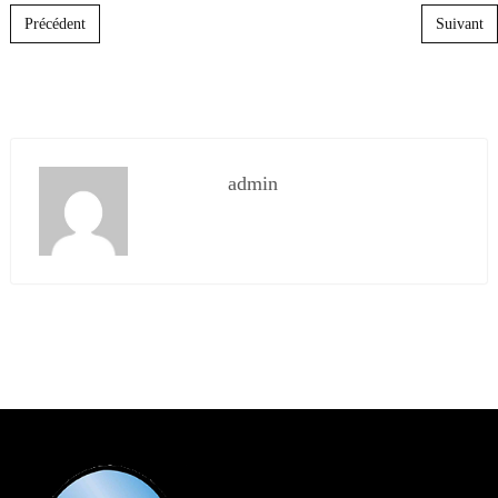
Post navigation
Précédent
Suivant
admin