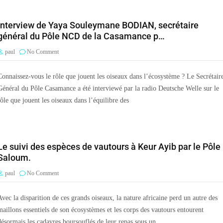
Interview de Yaya Souleymane BODIAN, secrétaire
général du Pôle NCD de la Casamance p…
paul
No Comment
Connaissez-vous le rôle que jouent les oiseaux dans l’écosystème ? Le Secrétair
Général du Pôle Casamance a été interviewé par la radio Deutsche Welle sur le
rôle que jouent les oiseaux dans l’équilibre des
Le suivi des espèces de vautours à Keur Ayib par le Pôle
Saloum.
paul
No Comment
Avec la disparition de ces grands oiseaux, la nature africaine perd un autre des
maillons essentiels de son écosystèmes et les corps des vautours entourent
désormais les cadavres boursouflés de leur repas sous un