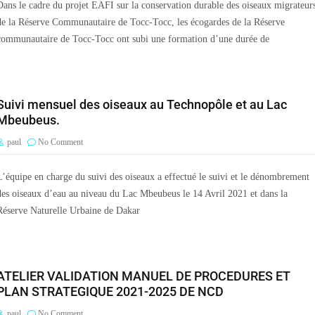
Dans le cadre du projet EAFI sur la conservation durable des oiseaux migrateur
de la Réserve Communautaire de Tocc-Tocc, les écogardes de la Réserve
communautaire de Tocc-Tocc ont subi une formation d’une durée de
Suivi mensuel des oiseaux au Technopôle et au Lac
Mbeubeus.
paul
No Comment
L’équipe en charge du suivi des oiseaux a effectué le suivi et le dénombrement
des oiseaux d’eau au niveau du Lac Mbeubeus le 14 Avril 2021 et dans la
Réserve Naturelle Urbaine de Dakar
ATELIER VALIDATION MANUEL DE PROCEDURES ET
PLAN STRATEGIQUE 2021-2025 DE NCD
paul
No Comment