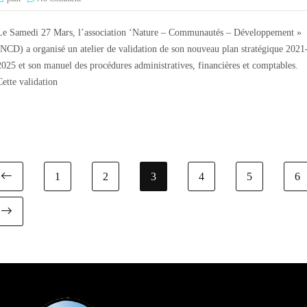
Le Samedi 27 Mars, l’association ‘Nature – Communautés – Développement »
(NCD) a organisé un atelier de validation de son nouveau plan stratégique 2021
2025 et son manuel des procédures administratives, financières et comptables.
Cette validation
1
2
3
4
5
6
Previous page
Next page