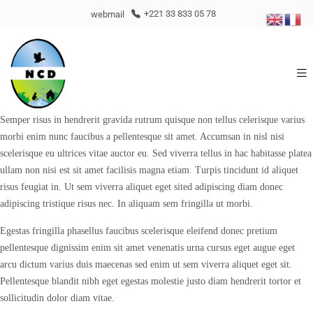
webmail
+221 33 833 05 78
Semper risus in hendrerit gravida rutrum quisque non tellus celerisque varius
morbi enim nunc faucibus a pellentesque sit amet. Accumsan in nisl nisi
scelerisque eu ultrices vitae auctor eu. Sed viverra tellus in hac habitasse platea
ullam non nisi est sit amet facilisis magna etiam. Turpis tincidunt id aliquet
risus feugiat in. Ut sem viverra aliquet eget sited adipiscing diam donec
adipiscing tristique risus nec. In aliquam sem fringilla ut morbi.
Egestas fringilla phasellus faucibus scelerisque eleifend donec pretium
pellentesque dignissim enim sit amet venenatis urna cursus eget augue eget
arcu dictum varius duis maecenas sed enim ut sem viverra aliquet eget sit.
Pellentesque blandit nibh eget egestas molestie justo diam hendrerit tortor et
sollicitudin dolor diam vitae.