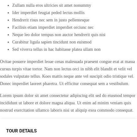
Zullam nulla eros ultricies sit amet nonummy
Ider imperdiet feugiat peded lectus mollis
Hendrerit risus nec sem in justo pellentesque
Facilisis etiam imperdiet imperdiet orciunc nec
Neque leo dolor tempus non auctor hendrerit quis nisi
Curabitur ligula sapien tincidunt non euismod
Sed viverra tellus in hac habitasse platea ullam non
Ovitae posuere imperdiet leoae cenas malesuada praesent congue erat at massa
cursus turpis vitae tortor. Nam non lectus orci in nibh elit blandit et velit vel
sodales vulputate tellus. Koes mattis neque ante vel suscipit odio tristique vel.
Donec imperdiet laoreet pharetra. Ut efficitur consequat sem a vestibulum.
Lorem ipsum dolor sit amet consectetur adipiscing elit sed do eiusmod tempor
incididunt ut labore et dolore magna aliqua. Ut enim ad minim veniam quis
nostrud exercitation ullamco laboris nisi ut aliquip exea commodo consequat.
TOUR DETAILS