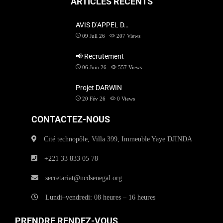
ARTICLES RÉCENTS
AVIS D’APPEL D…
09 Juil 26
207
Views
📢 Recrutement
06 Juin 26
557
Views
Projet DARWIN
20 Fév 26
0
Views
CONTACTEZ-NOUS
Cité technopôle, Villa 399, Immeuble Yaye DJINDA
+221 33 833 05 78
secretariat@ncdsenegal.org
Lundi–vendredi: 08 heures – 16 heures
PRENDRE RENDEZ-VOUS