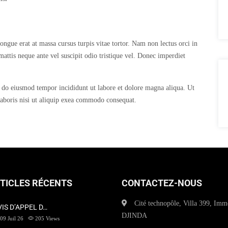
ngue erat at massa cursus turpis vitae tortor. Nam non lectus orci in
s mattis neque ante vel suscipit odio tristique vel. Donec imperdiet
d do eiusmod tempor incididunt ut labore et dolore magna aliqua. Ut
aboris nisi ut aliquip exea commodo consequat.
TICLES RÉCENTS
CONTACTEZ-NOUS
Cité technopôle, Villa 399, Imm
VIS D’APPEL D…
DJINDA
09 Juil 26
205
Views