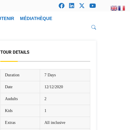
UTENIR
MÉDIATHÈQUE
TOUR DETAILS
Duration
7 Days
Date
12/12/2020
Audults
2
Kids
1
Extras
All inclusive