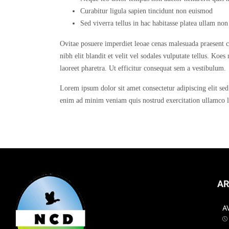
Curabitur ligula sapien tincidunt non euismod
Sed viverra tellus in hac habitasse platea ullam non
Ovitae posuere imperdiet leoae cenas malesuada praesent co
nibh elit blandit et velit vel sodales vulputate tellus. Koe
laoreet pharetra. Ut efficitur consequat sem a vestibulum.
Lorem ipsum dolor sit amet consectetur adipiscing elit se
enim ad minim veniam quis nostrud exercitation ullamco l
AR
A