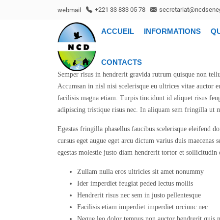
webmail
+221 33 833 05 78
secretariat@ncdseneg
ACCUEIL
INFORMATIONS
Q
CONTACTS
Semper risus in hendrerit gravida rutrum quisque non tellu
Accumsan in nisl nisi scelerisque eu ultrices vitae auctor e
facilisis magna etiam. Turpis tincidunt id aliquet risus feu
adipiscing tristique risus nec. In aliquam sem fringilla ut 
Egestas fringilla phasellus faucibus scelerisque eleifend 
cursus eget augue eget arcu dictum varius duis maecenas se
egestas molestie justo diam hendrerit tortor et sollicitudin
Zullam nulla eros ultricies sit amet nonummy
Ider imperdiet feugiat peded lectus mollis
Hendrerit risus nec sem in justo pellentesque
Facilisis etiam imperdiet imperdiet orciunc nec
Neque leo dolor tempus non auctor hendrerit quis n