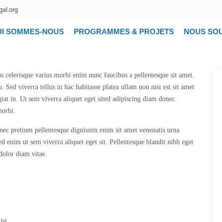
al.org
UI SOMMES-NOUS
PROGRAMMES & PROJETS
NOUS SO
s celerisque varius morbi enim nunc faucibus a pellentesque sit amet.
u. Sed viverra tellus in hac habitasse platea ullam non nisi est sit amet
giat in. Ut sem viverra aliquet eget sited adipiscing diam donec
morbi.
donec pretium pellentesque dignissim enim sit amet venenatis urna
d enim ut sem viverra aliquet eget sit. Pellentesque blandit nibh eget
 dolor diam vitae.
isi