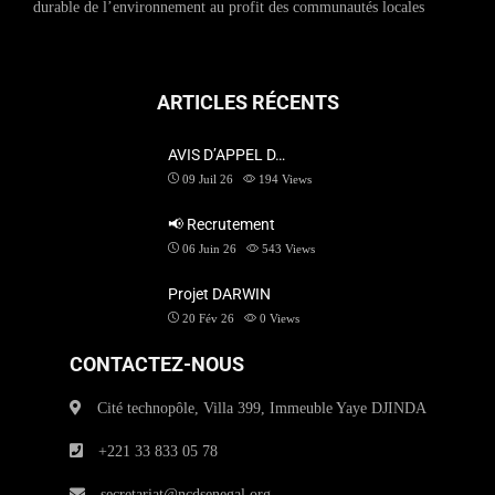
durable de l’environnement au profit des communautés locales
ARTICLES RÉCENTS
AVIS D’APPEL D…
09 Juil 26
194
Views
📢 Recrutement
06 Juin 26
543
Views
Projet DARWIN
20 Fév 26
0
Views
CONTACTEZ-NOUS
Cité technopôle, Villa 399, Immeuble Yaye DJINDA
+221 33 833 05 78
secretariat@ncdsenegal.org