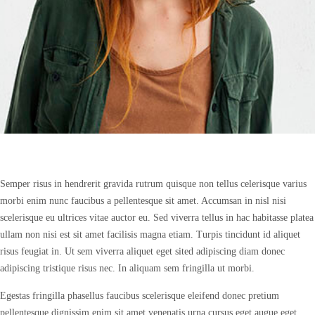
Semper risus in hendrerit gravida rutrum quisque non tellus celerisque varius
morbi enim nunc faucibus a pellentesque sit amet. Accumsan in nisl nisi
scelerisque eu ultrices vitae auctor eu. Sed viverra tellus in hac habitasse platea
ullam non nisi est sit amet facilisis magna etiam. Turpis tincidunt id aliquet
risus feugiat in. Ut sem viverra aliquet eget sited adipiscing diam donec
adipiscing tristique risus nec. In aliquam sem fringilla ut morbi.
Egestas fringilla phasellus faucibus scelerisque eleifend donec pretium
pellentesque dignissim enim sit amet venenatis urna cursus eget augue eget