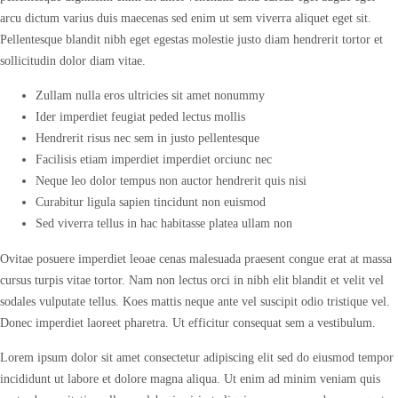
arcu dictum varius duis maecenas sed enim ut sem viverra aliquet eget sit.
Pellentesque blandit nibh eget egestas molestie justo diam hendrerit tortor et
sollicitudin dolor diam vitae.
Zullam nulla eros ultricies sit amet nonummy
Ider imperdiet feugiat peded lectus mollis
Hendrerit risus nec sem in justo pellentesque
Facilisis etiam imperdiet imperdiet orciunc nec
Neque leo dolor tempus non auctor hendrerit quis nisi
Curabitur ligula sapien tincidunt non euismod
Sed viverra tellus in hac habitasse platea ullam non
Ovitae posuere imperdiet leoae cenas malesuada praesent congue erat at massa
cursus turpis vitae tortor. Nam non lectus orci in nibh elit blandit et velit vel
sodales vulputate tellus. Koes mattis neque ante vel suscipit odio tristique vel.
Donec imperdiet laoreet pharetra. Ut efficitur consequat sem a vestibulum.
Lorem ipsum dolor sit amet consectetur adipiscing elit sed do eiusmod tempor
incididunt ut labore et dolore magna aliqua. Ut enim ad minim veniam quis