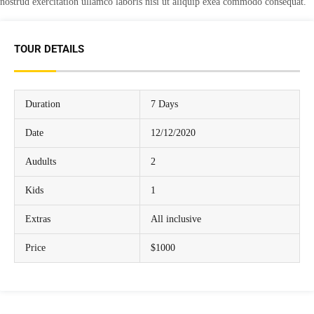
nostrud exercitation ullamco laboris nisi ut aliquip exea commodo consequat.
TOUR DETAILS
Duration
7 Days
Date
12/12/2020
Audults
2
Kids
1
Extras
All inclusive
Price
$1000