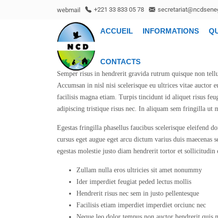
webmail
+221 33 833 05 78
secretariat@ncdseneg
ACCUEIL
INFORMATIONS
Q
CONTACTS
Semper risus in hendrerit gravida rutrum quisque non tellu
Accumsan in nisl nisi scelerisque eu ultrices vitae auctor e
facilisis magna etiam. Turpis tincidunt id aliquet risus feu
adipiscing tristique risus nec. In aliquam sem fringilla ut 
Egestas fringilla phasellus faucibus scelerisque eleifend 
cursus eget augue eget arcu dictum varius duis maecenas se
egestas molestie justo diam hendrerit tortor et sollicitudin
Zullam nulla eros ultricies sit amet nonummy
Ider imperdiet feugiat peded lectus mollis
Hendrerit risus nec sem in justo pellentesque
Facilisis etiam imperdiet imperdiet orciunc nec
Neque leo dolor tempus non auctor hendrerit quis n