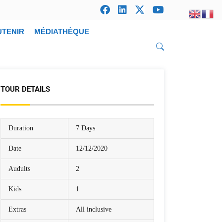
UTENIR
MÉDIATHÈQUE
TOUR DETAILS
Duration
7 Days
Date
12/12/2020
Audults
2
Kids
1
Extras
All inclusive