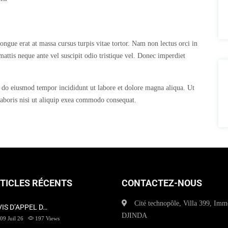
ngue erat at massa cursus turpis vitae tortor. Nam non lectus orci in
s mattis neque ante vel suscipit odio tristique vel. Donec imperdiet
d do eiusmod tempor incididunt ut labore et dolore magna aliqua. Ut
aboris nisi ut aliquip exea commodo consequat.
TICLES RÉCENTS
CONTACTEZ-NOUS
Cité technopôle, Villa 399, Imm
VIS D’APPEL D…
DJINDA
09 Juil 26
197
Views