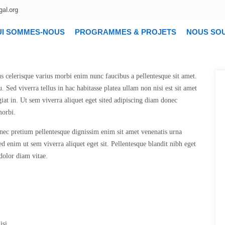
al.org
UI SOMMES-NOUS
PROGRAMMES & PROJETS
NOUS SO
s celerisque varius morbi enim nunc faucibus a pellentesque sit amet.
u. Sed viverra tellus in hac habitasse platea ullam non nisi est sit amet
giat in. Ut sem viverra aliquet eget sited adipiscing diam donec
morbi.
donec pretium pellentesque dignissim enim sit amet venenatis urna
d enim ut sem viverra aliquet eget sit. Pellentesque blandit nibh eget
 dolor diam vitae.
isi