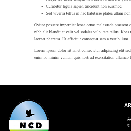
Curabitur ligula sapien tincidunt non euismod
Sed viverra tellus in hac habitasse platea ullam non
Ovitae posuere imperdiet leoae cenas malesuada praesent co
nibh elit blandit et velit vel sodales vulputate tellus. Koe
laoreet pharetra. Ut efficitur consequat sem a vestibulum.
Lorem ipsum dolor sit amet consectetur adipiscing elit se
enim ad minim veniam quis nostrud exercitation ullamco l
AR
A