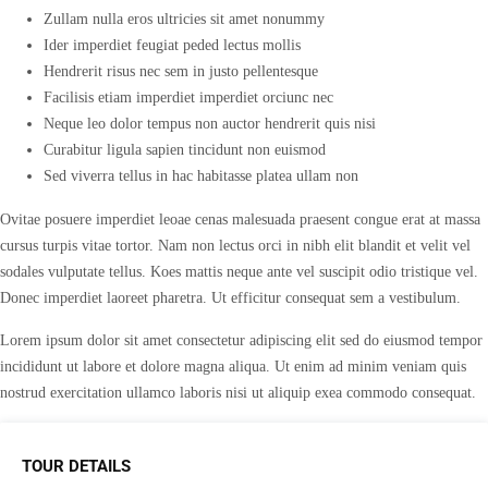
Zullam nulla eros ultricies sit amet nonummy
Ider imperdiet feugiat peded lectus mollis
Hendrerit risus nec sem in justo pellentesque
Facilisis etiam imperdiet imperdiet orciunc nec
Neque leo dolor tempus non auctor hendrerit quis nisi
Curabitur ligula sapien tincidunt non euismod
Sed viverra tellus in hac habitasse platea ullam non
Ovitae posuere imperdiet leoae cenas malesuada praesent congue erat at massa
cursus turpis vitae tortor. Nam non lectus orci in nibh elit blandit et velit vel
sodales vulputate tellus. Koes mattis neque ante vel suscipit odio tristique vel.
Donec imperdiet laoreet pharetra. Ut efficitur consequat sem a vestibulum.
Lorem ipsum dolor sit amet consectetur adipiscing elit sed do eiusmod tempor
incididunt ut labore et dolore magna aliqua. Ut enim ad minim veniam quis
nostrud exercitation ullamco laboris nisi ut aliquip exea commodo consequat.
TOUR DETAILS