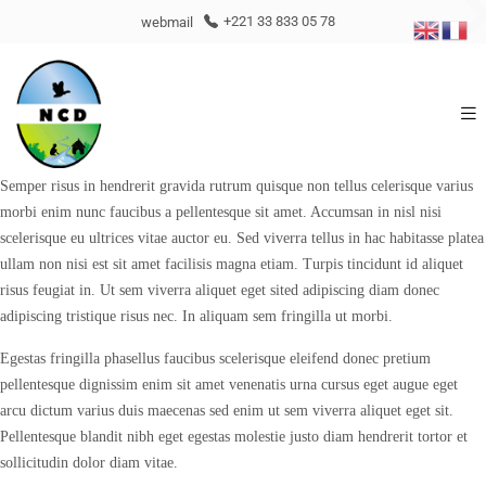
webmail
+221 33 833 05 78
Semper risus in hendrerit gravida rutrum quisque non tellus celerisque varius
morbi enim nunc faucibus a pellentesque sit amet. Accumsan in nisl nisi
scelerisque eu ultrices vitae auctor eu. Sed viverra tellus in hac habitasse platea
ullam non nisi est sit amet facilisis magna etiam. Turpis tincidunt id aliquet
risus feugiat in. Ut sem viverra aliquet eget sited adipiscing diam donec
adipiscing tristique risus nec. In aliquam sem fringilla ut morbi.
Egestas fringilla phasellus faucibus scelerisque eleifend donec pretium
pellentesque dignissim enim sit amet venenatis urna cursus eget augue eget
arcu dictum varius duis maecenas sed enim ut sem viverra aliquet eget sit.
Pellentesque blandit nibh eget egestas molestie justo diam hendrerit tortor et
sollicitudin dolor diam vitae.