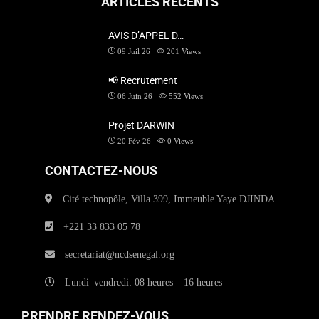
ARTICLES RÉCENTS
AVIS D’APPEL D…
09 Juil 26
201
Views
📢 Recrutement
06 Juin 26
552
Views
Projet DARWIN
20 Fév 26
0
Views
CONTACTEZ-NOUS
Cité technopôle, Villa 399, Immeuble Yaye DJINDA
+221 33 833 05 78
secretariat@ncdsenegal.org
Lundi–vendredi: 08 heures – 16 heures
PRENDRE RENDEZ-VOUS