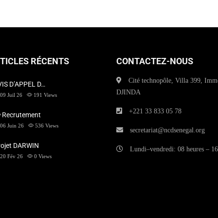
TICLES RÉCENTS
CONTACTEZ-NOUS
Cité technopôle, Villa 399, Imm
VIS D’APPEL D…
DJINDA
09 Juil 26
191
Views
+221 33 833 05 78
 Recrutement
06 Juin 26
536
Views
secretariat@ncdsenegal.org
rojet DARWIN
Lundi–vendredi: 08 heures – 16
20 Fév 26
0
Views