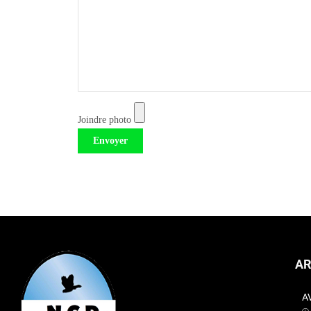
Joindre photo
AR
A