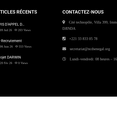
TICLES RÉCENTS
CONTACTEZ-NOUS
Cité technopôle, Villa 399, Imm
VIS D’APPEL D…
DJINDA
09 Juil 26
203
Views
+221 33 833 05 78
 Recrutement
06 Juin 26
553
Views
secretariat@ncdsenegal.org
rojet DARWIN
Lundi–vendredi: 08 heures – 16
20 Fév 26
0
Views
Copyright © 2025
NCD SENEGAL
| All rights reserved.