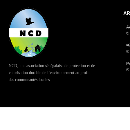
AR
A

P
NCD, une association sénégalaise de protection et de
valorisation durable de l’environnement au profit
des communautés locales