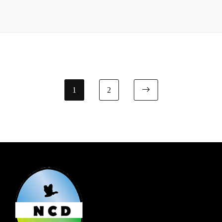
1
2
Next page