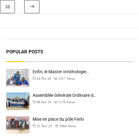
16
Next page
POPULAR POSTS
Enfin, le Master ornithologie…
16 Fév 24
1317
Views
Assemblée Générale Ordinaire d…
08 Fév 24
1179
Views
Mise en place du pôle Ferlo
21 Nov 23
1064
Views