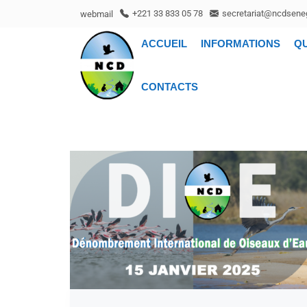
webmail
+221 33 833 05 78
secretariat@ncdseneg
ACCUEIL
INFORMATIONS
Q
CONTACTS