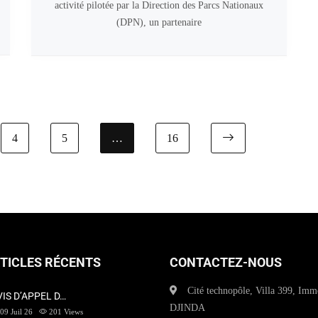
activité pilotée par la Direction des Parcs Nationaux
(DPN), un partenaire
4
5
…
16
Next page
TICLES RÉCENTS
CONTACTEZ-NOUS
Cité technopôle, Villa 399, Imm
VIS D’APPEL D…
DJINDA
09 Juil 26
201
Views