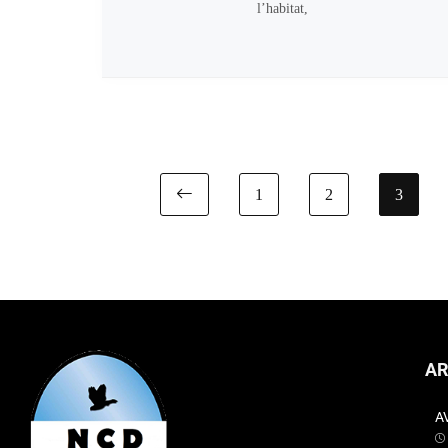
l’habitat,
1
2
3
Previous page
AR
A