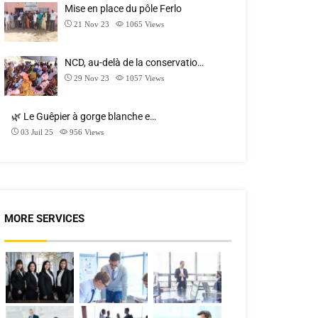
Mise en place du pôle Ferlo
21 Nov 23
1065
Views
NCD, au-delà de la conservatio…
29 Nov 23
1057
Views
🌿 Le Guêpier à gorge blanche e…
03 Juil 25
956
Views
MORE SERVICES